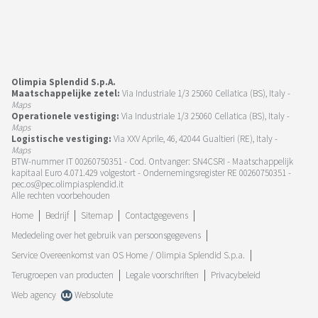
Olimpia Splendid S.p.A.
Maatschappelijke zetel:
Via Industriale 1/3 25060 Cellatica (BS), Italy -
Maps
Operationele vestiging:
Via Industriale 1/3 25060 Cellatica (BS), Italy -
Maps
Logistische vestiging:
Via XXV Aprile, 46, 42044 Gualtieri (RE), Italy -
Maps
BTW-nummer IT 00260750351 - Cod. Ontvanger: SN4CSRI - Maatschappelijk
kapitaal Euro 4.071.429 volgestort - Ondernemingsregister RE 00260750351 -
pec.os@pec.olimpiasplendid.it
Alle rechten voorbehouden
Home
Bedrijf
Sitemap
Contactgegevens
Mededeling over het gebruik van persoonsgegevens
Service Overeenkomst van OS Home / Olimpia Splendid S.p.a.
Terugroepen van producten
Legale voorschriften
Privacybeleid
Web agency
Websolute