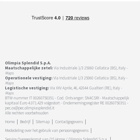
Olimpia Splendid S.p.A.
Maatschappelijke zetel:
Via Industriale 1/3 25060 Cellatica (BS), Italy -
Maps
Operationele vestiging:
Via Industriale 1/3 25060 Cellatica (BS), Italy -
Maps
Logistische vestiging:
Via XXV Aprile, 46, 42044 Gualtieri (RE), Italy -
Maps
BTW-nummer IT 00260750351 - Cod. Ontvanger: SN4CSRI - Maatschappelijk
kapitaal Euro 4.071.429 volgestort - Ondernemingsregister RE 00260750351 -
pec.os@pec.olimpiasplendid.it
Alle rechten voorbehouden
Home
Bedrijf
Sitemap
Contactgegevens
Mededeling over het gebruik van persoonsgegevens
Service Overeenkomst van OS Home / Olimpia Splendid S.p.a.