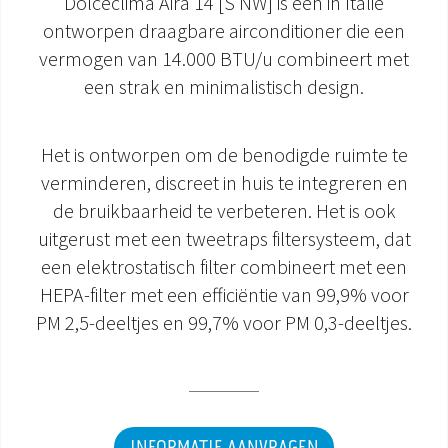
Dolceclima Aira 14 [S NW] is een in Italië
ontworpen draagbare airconditioner die een
DOCUMENTATIE PRODUCTEN
vermogen van 14.000 BTU/u combineert met
een strak en minimalistisch design.
Het is ontworpen om de benodigde ruimte te
verminderen, discreet in huis te integreren en
de bruikbaarheid te verbeteren. Het is ook
uitgerust met een tweetraps filtersysteem, dat
een elektrostatisch filter combineert met een
HEPA-filter met een efficiëntie van 99,9% voor
PM 2,5-deeltjes en 99,7% voor PM 0,3-deeltjes.