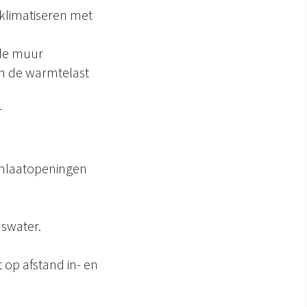
e klimatiseren met
de muur
an de warmtelast
r
tinlaatopeningen
swater.
t op afstand in- en