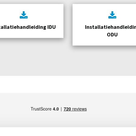
tallatiehandleiding IDU
Installatiehandleidi
ODU