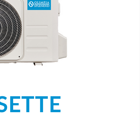
SETTE
]