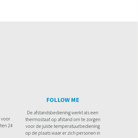
E
FOLLOW ME
De afstandsbediening werkt als een
 voor
thermostaat op afstand om te zorgen
ten 24
voor de juiste temperatuurbediening
op de plaats waar er zich personen in