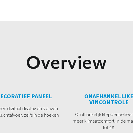
Overview
ECORATIEF PANEEL
ONAFHANKELIJK
VINCONTROLE
een digitaal display en sleuven
Onafhankelijk kleppenbeheer
luchtafvoer, zelfs in de hoeken
meer klimaatcomfort, in de ma
tot 48.