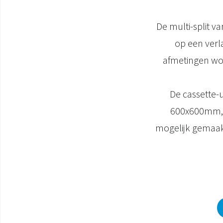
De multi-split v
op een verl
afmetingen wor
De cassette-
600x600mm, i
mogelijk gemaakt