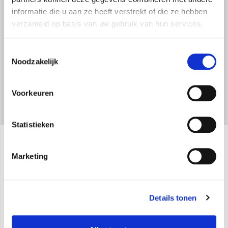
De keramische weerstand garandeert een gelijkmatigere en
informatie die u aan ze heeft verstrekt of die ze hebben
constante warmteverdeling.
verzameld op basis van uw gebruik van hun services.
Toestemmingsselectie
Noodzakelijk
Voorkeuren
Statistieken
Specificaties
Marketing
Maximaal thermisch vermogen: 1800 W
Details tonen
2 vermogensniveaus (900 W - 1800 W)
Keramisch verwarmingselement