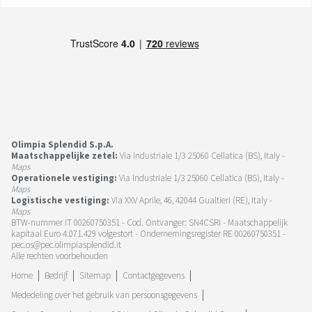
Olimpia Splendid S.p.A.
Maatschappelijke zetel:
Via Industriale 1/3 25060 Cellatica (BS), Italy -
Maps
Operationele vestiging:
Via Industriale 1/3 25060 Cellatica (BS), Italy -
Maps
Logistische vestiging:
Via XXV Aprile, 46, 42044 Gualtieri (RE), Italy -
Maps
BTW-nummer IT 00260750351 - Cod. Ontvanger: SN4CSRI - Maatschappelijk
kapitaal Euro 4.071.429 volgestort - Ondernemingsregister RE 00260750351 -
pec.os@pec.olimpiasplendid.it
Alle rechten voorbehouden
Home
Bedrijf
Sitemap
Contactgegevens
Mededeling over het gebruik van persoonsgegevens