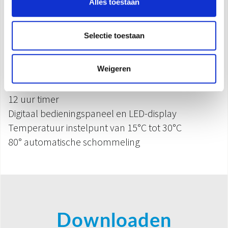
Alles toestaan
Kamerthermostaat
Veiligheidsthermostaat
Selectie toestaan
Bescherming tegen oververhitting
Oververhittingsbeveiliging
IP21 beschermingsgraad
Weigeren
ECO-functie (tot 50% energiebesparing)
12 uur timer
Digitaal bedieningspaneel en LED-display
Temperatuur instelpunt van 15°C tot 30°C
80° automatische schommeling
Downloaden