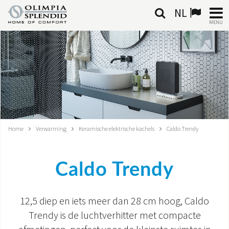
NL
MENU
NEDERLANDSE
HOME
KLIMAATREGELING
VERWARMING
Home
Verwarming
Keramische elektrische kachels
Caldo Trendy
LUCHTBEHANDELING
Caldo Trendy
GEÏNTEGREERDE SYSTEMEN
CONTACTEN
12,5 diep en iets meer dan 28 cm hoog, Caldo
Trendy is de luchtverhitter met compacte
WERELD OS