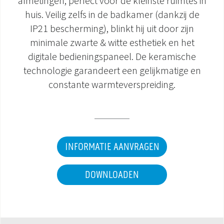
afmetingen, perfect voor de kleinste ruimtes in
huis. Veilig zelfs in de badkamer (dankzij de
DOCUMENTATIE PRODUCTEN
IP21 bescherming), blinkt hij uit door zijn
minimale zwarte & witte esthetiek en het
digitale bedieningspaneel. De keramische
technologie garandeert een gelijkmatige en
constante warmteverspreiding.
INFORMATIE AANVRAGEN
DOWNLOADEN