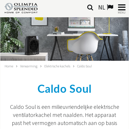
NL
MENU
NEDERLANDSE
HOME
KLIMAATREGELING
Home
Verwarming
Elektrische kachels
Caldo Soul
VERWARMING
LUCHTBEHANDELING
Caldo Soul
GEÏNTEGREERDE SYSTEMEN
Caldo Soul is een milieuvriendelijke elektrische
CONTACTEN
ventilatorkachel met naalden. Het apparaat
past het vermogen automatisch aan op basis
WERELD OS