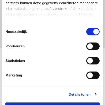
partners kunnen deze gegevens combineren met andere
informatie die u aan ze heeft verstrekt of die ze hebben
verzameld op basis van uw gebruik van hun services.
Toestemmingsselectie
Noodzakelijk
Voorkeuren
Statistieken
Specificaties
Marketing
Naaldweerstand
Selecteerbaar thermisch vermogen: 1000/2000 W
Details tonen
IP21-bescherming tegen vallende waterdruppels