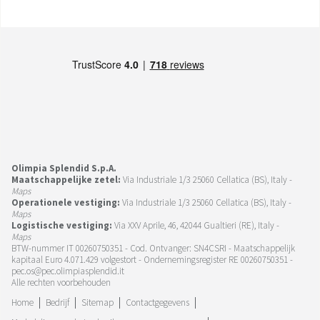
Olimpia Splendid S.p.A.
Maatschappelijke zetel:
Via Industriale 1/3 25060 Cellatica (BS), Italy -
Maps
Operationele vestiging:
Via Industriale 1/3 25060 Cellatica (BS), Italy -
Maps
Logistische vestiging:
Via XXV Aprile, 46, 42044 Gualtieri (RE), Italy -
Maps
BTW-nummer IT 00260750351 - Cod. Ontvanger: SN4CSRI - Maatschappelijk
kapitaal Euro 4.071.429 volgestort - Ondernemingsregister RE 00260750351 -
pec.os@pec.olimpiasplendid.it
Alle rechten voorbehouden
Home
Bedrijf
Sitemap
Contactgegevens