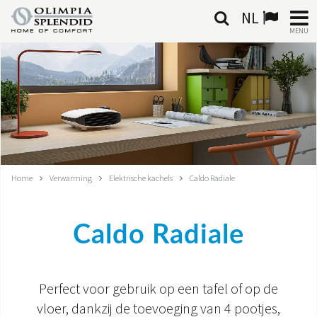
NL
MENU
NEDERLANDSE
HOME
KLIMAATREGELING
VERWARMING
Home
Verwarming
Elektrische kachels
Caldo Radiale
LUCHTBEHANDELING
Caldo Radiale
GEÏNTEGREERDE SYSTEMEN
CONTACTEN
Perfect voor gebruik op een tafel of op de
WERELD OS
vloer, dankzij de toevoeging van 4 pootjes,