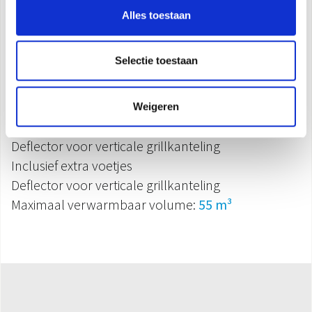
2
vermogensniveaus:
900 W - 1.800 W
Alles toestaan
Veiligheidsthermostaat
Kamerthermostaat
Selectie toestaan
Oververhittingsbeveiliging
Mechanische bediening
Alleen ventilatorfunctie
Weigeren
Antivriesfunctie
Deflector voor verticale grillkanteling
Inclusief extra voetjes
Deflector voor verticale grillkanteling
Maximaal verwarmbaar volume:
55 m³