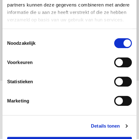
partners kunnen deze gegevens combineren met andere
Tafel- of vloermodel, dankzij de toevoeging van de vier
informatie die u aan ze heeft verstrekt of die ze hebben
bijgeleverde voetjes.
verzameld op basis van uw gebruik van hun services.
Toestemmingsselectie
Noodzakelijk
Voorkeuren
Statistieken
Specificaties
Marketing
Naaldweerstand
Details tonen
Max. warmtevermogen:
1,800 W