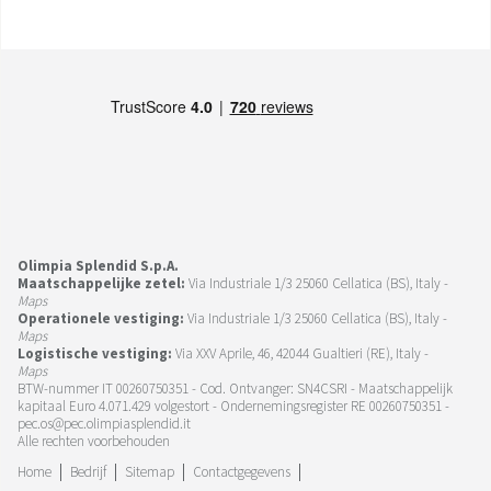
Olimpia Splendid S.p.A.
Maatschappelijke zetel:
Via Industriale 1/3 25060 Cellatica (BS), Italy -
Maps
Operationele vestiging:
Via Industriale 1/3 25060 Cellatica (BS), Italy -
Maps
Logistische vestiging:
Via XXV Aprile, 46, 42044 Gualtieri (RE), Italy -
Maps
BTW-nummer IT 00260750351 - Cod. Ontvanger: SN4CSRI - Maatschappelijk
kapitaal Euro 4.071.429 volgestort - Ondernemingsregister RE 00260750351 -
pec.os@pec.olimpiasplendid.it
Alle rechten voorbehouden
Home
Bedrijf
Sitemap
Contactgegevens