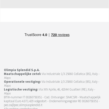
Olimpia Splendid S.p.A.
Maatschappelijke zetel:
Via Industriale 1/3 25060 Cellatica (BS), Italy -
Maps
Operationele vestiging:
Via Industriale 1/3 25060 Cellatica (BS), Italy -
Maps
Logistische vestiging:
Via XXV Aprile, 46, 42044 Gualtieri (RE), Italy -
Maps
BTW-nummer IT 00260750351 - Cod. Ontvanger: SN4CSRI - Maatschappelijk
kapitaal Euro 4.071.429 volgestort - Ondernemingsregister RE 00260750351 -
pec.os@pec.olimpiasplendid.it
Alle rechten voorbehouden