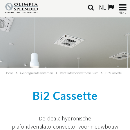
NL
MENU
NEDERLANDSE
HOME
KLIMAATREGELING
VERWARMING
Home
Geïntegreerde systemen
Ventilatorconvectoren Slim
Bi2 Cassette
LUCHTBEHANDELING
Bi2 Cassette
GEÏNTEGREERDE SYSTEMEN
CONTACTEN
De ideale hydronische
WERELD OS
plafondventilatorconvector voor nieuwbouw