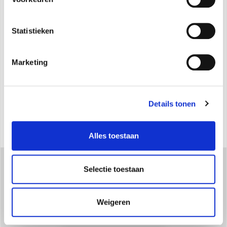
Specificaties
Statistieken
Lorem Ipsum
Marketing
Details tonen
Alles toestaan
Selectie toestaan
Downloaden
Weigeren