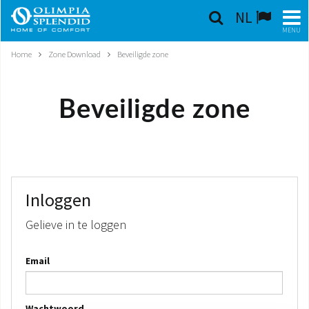
NL
MENU
Home
Zone Download
Beveiligde zone
NEDERLANDSE
HOME
Beveiligde zone
KLIMAATREGELING
VERWARMING
LUCHTBEHANDELING
Inloggen
Gelieve in te loggen
GEÏNTEGREERDE SYSTEMEN
Email
CONTACTEN
WERELD OS
Wachtwoord