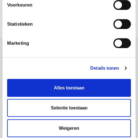
Voorkeuren
Statistieken
Marketing
Details tonen
Alles toestaan
Olimpia Splendid S.p.A.
Maatschappelijke zetel:
Via Industriale 1/3 25060 Cellatica (BS), Italy -
Selectie toestaan
Maps
Operationele vestiging:
Via Industriale 1/3 25060 Cellatica (BS), Italy -
Maps
Logistische vestiging:
Via XXV Aprile, 46, 42044 Gualtieri (RE), Italy -
Weigeren
Maps
BTW-nummer IT 00260750351 - Cod. Ontvanger: SN4CSRI - Maatschappelijk