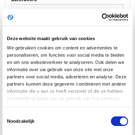
DOCUMENTATIE PRODUCTEN
AANMELDEN
Deze website maakt gebruik van cookies
Herinner me
We gebruiken cookies om content en advertenties te
Wachtwoord herstellen
personaliseren, om functies voor social media te bieden
en om ons websiteverkeer te analyseren. Ook delen we
informatie over uw gebruik van onze site met onze
Bent u nog niet geregistreerd?
partners voor social media, adverteren en analyse. Deze
partners kunnen deze gegevens combineren met andere
Registreer u nu
informatie die u aan ze heeft verstrekt of die ze hebben
verzameld op basis van uw gebruik van hun services.
Email
Toestemmingsselectie
Noodzakelijk
REGISTREREN