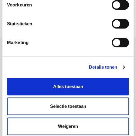
Voorkeuren
Statistieken
Marketing
Details tonen
Alles toestaan
Olimpia Splendid S.p.A.
Maatschappelijke zetel:
Via Industriale 1/3 25060 Cellatica (BS), Italy -
Selectie toestaan
Maps
Operationele vestiging:
Via Industriale 1/3 25060 Cellatica (BS), Italy -
Maps
Logistische vestiging:
Via XXV Aprile, 46, 42044 Gualtieri (RE), Italy -
Weigeren
Maps
BTW-nummer IT 00260750351 - Cod. Ontvanger: SN4CSRI - Maatschappelijk