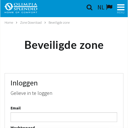
NL
MENU
Home
Zone Download
Beveiligde zone
NEDERLANDSE
HOME
Beveiligde zone
KLIMAATREGELING
VERWARMING
LUCHTBEHANDELING
Inloggen
Gelieve in te loggen
GEÏNTEGREERDE SYSTEMEN
Email
CONTACTEN
WERELD OS
Wachtwoord