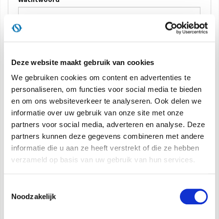
DOCUMENTATIE PRODUCTEN
AANMELDEN
Deze website maakt gebruik van cookies
Herinner me
We gebruiken cookies om content en advertenties te
Wachtwoord herstellen
personaliseren, om functies voor social media te bieden
en om ons websiteverkeer te analyseren. Ook delen we
informatie over uw gebruik van onze site met onze
Bent u nog niet geregistreerd?
partners voor social media, adverteren en analyse. Deze
partners kunnen deze gegevens combineren met andere
Registreer u nu
informatie die u aan ze heeft verstrekt of die ze hebben
verzameld op basis van uw gebruik van hun services.
Email
Toestemmingsselectie
Noodzakelijk
REGISTREREN