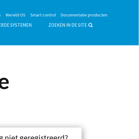
n
Wereld OS
Smart control
Documentatie producten
ERDE SYSTEMEN
ZOEKEN IN DE SITE
e
g niet geregistreerd?