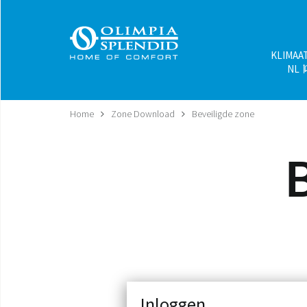
KLIMAA
NL
Home
Zone Download
Beveiligde zone
Inloggen