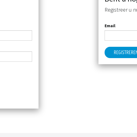
Registreer u n
Email
REGISTRERE