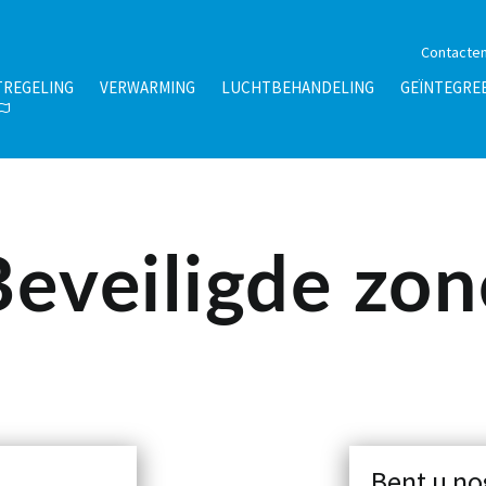
Contacte
TREGELING
VERWARMING
LUCHTBEHANDELING
GEÏNTEGRE
Beveiligde zon
Bent u no