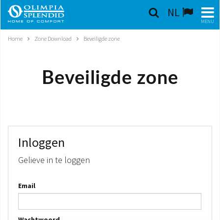
NL
MENU
Home
Zone Download
Beveiligde zone
NEDERLANDSE
HOME
Beveiligde zone
KLIMAATREGELING
VERWARMING
LUCHTBEHANDELING
Inloggen
Gelieve in te loggen
GEÏNTEGREERDE SYSTEMEN
Email
CONTACTEN
WERELD OS
Wachtwoord