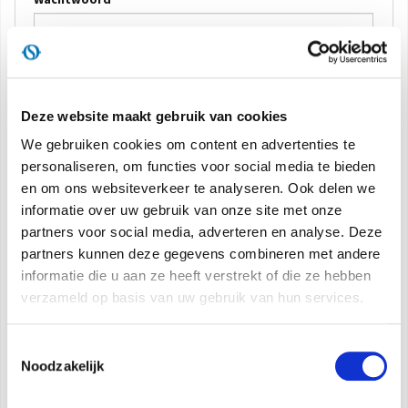
DOCUMENTATIE PRODUCTEN
AANMELDEN
Deze website maakt gebruik van cookies
Herinner me
We gebruiken cookies om content en advertenties te
Wachtwoord herstellen
personaliseren, om functies voor social media te bieden
en om ons websiteverkeer te analyseren. Ook delen we
informatie over uw gebruik van onze site met onze
Bent u nog niet geregistreerd?
partners voor social media, adverteren en analyse. Deze
partners kunnen deze gegevens combineren met andere
Registreer u nu
informatie die u aan ze heeft verstrekt of die ze hebben
verzameld op basis van uw gebruik van hun services.
Email
Toestemmingsselectie
Noodzakelijk
REGISTREREN