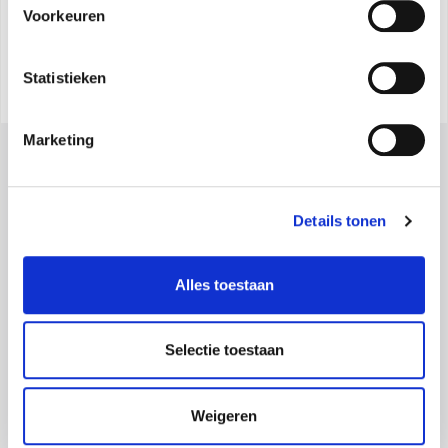
Voorkeuren
Statistieken
Marketing
Details tonen
Alles toestaan
Olimpia Splendid S.p.A.
Maatschappelijke zetel:
Via Industriale 1/3 25060 Cellatica (BS), Italy -
Selectie toestaan
Maps
Operationele vestiging:
Via Industriale 1/3 25060 Cellatica (BS), Italy -
Maps
Logistische vestiging:
Via XXV Aprile, 46, 42044 Gualtieri (RE), Italy -
Weigeren
Maps
BTW-nummer IT 00260750351 - Cod. Ontvanger: SN4CSRI - Maatschappelijk