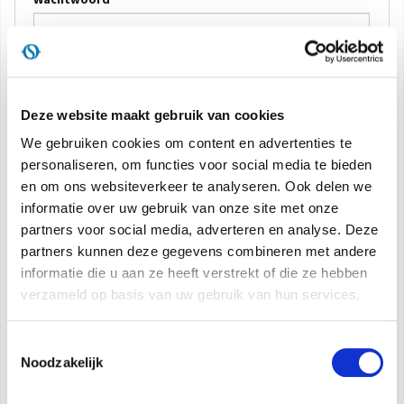
DOCUMENTATIE PRODUCTEN
AANMELDEN
Deze website maakt gebruik van cookies
Herinner me
We gebruiken cookies om content en advertenties te
Wachtwoord herstellen
personaliseren, om functies voor social media te bieden
en om ons websiteverkeer te analyseren. Ook delen we
informatie over uw gebruik van onze site met onze
Bent u nog niet geregistreerd?
partners voor social media, adverteren en analyse. Deze
partners kunnen deze gegevens combineren met andere
Registreer u nu
informatie die u aan ze heeft verstrekt of die ze hebben
verzameld op basis van uw gebruik van hun services.
Email
Toestemmingsselectie
Noodzakelijk
REGISTREREN