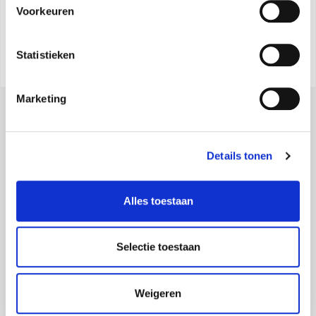
Voorkeuren
Statistieken
Marketing
Details tonen
Alles toestaan
Olimpia Splendid S.p.A.
Maatschappelijke zetel:
Via Industriale 1/3 25060 Cellatica (BS), Italy -
Selectie toestaan
Maps
Operationele vestiging:
Via Industriale 1/3 25060 Cellatica (BS), Italy -
Maps
Logistische vestiging:
Via XXV Aprile, 46, 42044 Gualtieri (RE), Italy -
Weigeren
Maps
BTW-nummer IT 00260750351 - Cod. Ontvanger: SN4CSRI - Maatschappelijk