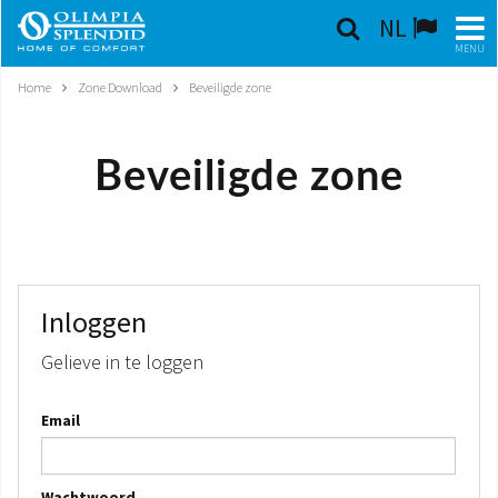
NL
MENU
Home
Zone Download
Beveiligde zone
NEDERLANDSE
HOME
Beveiligde zone
KLIMAATREGELING
VERWARMING
LUCHTBEHANDELING
Inloggen
Gelieve in te loggen
GEÏNTEGREERDE SYSTEMEN
Email
CONTACTEN
WERELD OS
Wachtwoord