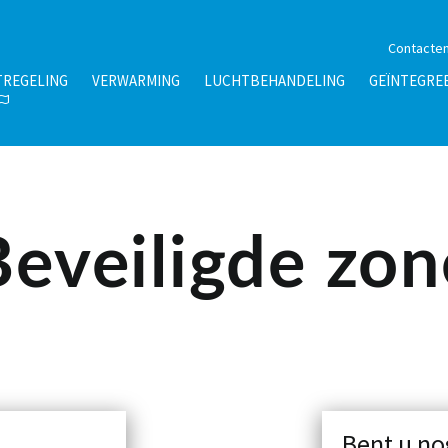
Contacte
TREGELING
VERWARMING
LUCHTBEHANDELING
GEÏNTEGRE
Beveiligde zon
Bent u no