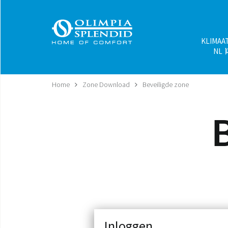
KLIMAA
NL
Home
Zone Download
Beveiligde zone
Inloggen