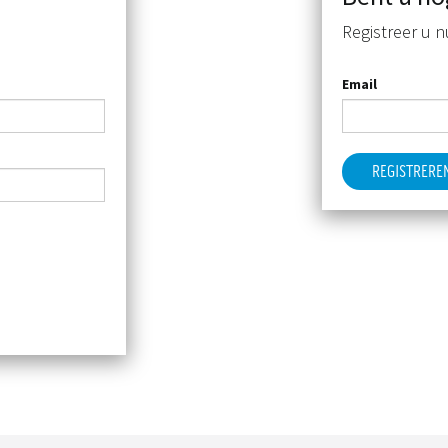
Registreer u n
Email
REGISTRERE