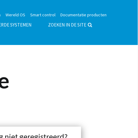
n
Wereld OS
Smart control
Documentatie producten
ERDE SYSTEMEN
ZOEKEN IN DE SITE
e
g niet geregistreerd?