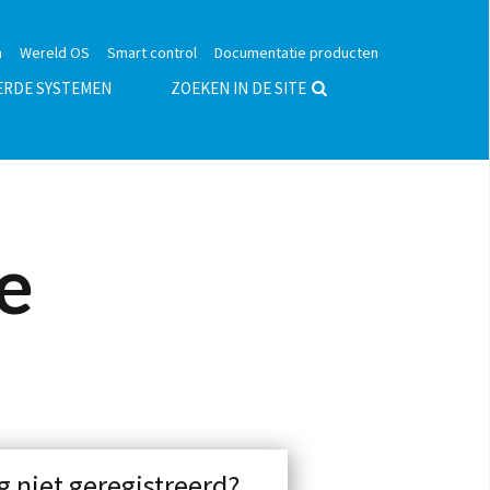
n
Wereld OS
Smart control
Documentatie producten
ERDE SYSTEMEN
ZOEKEN IN DE SITE
e
g niet geregistreerd?