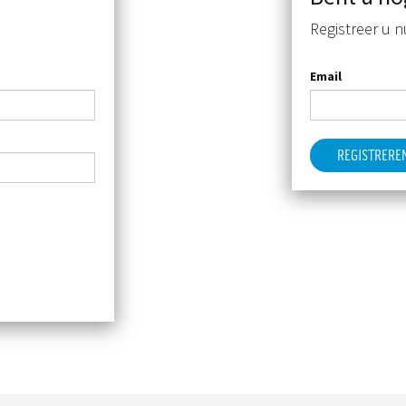
Registreer u n
Email
REGISTRERE