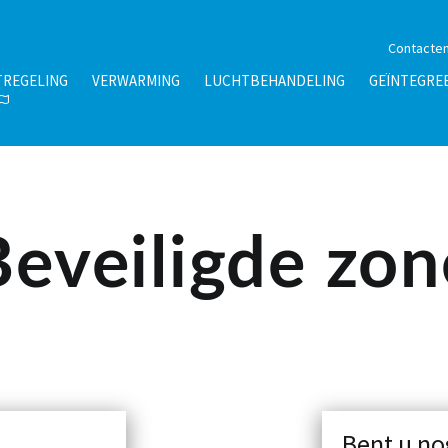
Contacte
TREGELING
VERWARMING
LUCHTBEHANDELING
GEÏNTEGRE
Beveiligde zon
Bent u no