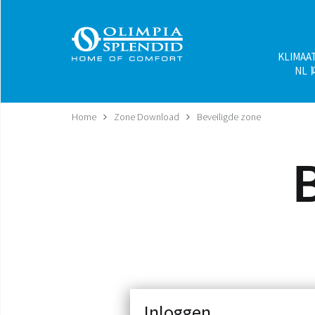
KLIMAA
NL
Home
Zone Download
Beveiligde zone
Inloggen