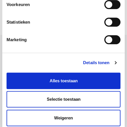
Voorkeuren
Statistieken
Marketing
Details tonen
Alles toestaan
Olimpia Splendid S.p.A.
Maatschappelijke zetel:
Via Industriale 1/3 25060 Cellatica (BS), Italy -
Selectie toestaan
Maps
Operationele vestiging:
Via Industriale 1/3 25060 Cellatica (BS), Italy -
Maps
Logistische vestiging:
Via XXV Aprile, 46, 42044 Gualtieri (RE), Italy -
Weigeren
Maps
BTW-nummer IT 00260750351 - Cod. Ontvanger: SN4CSRI - Maatschappelijk