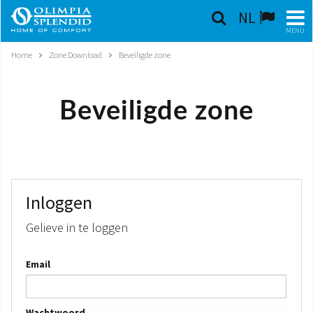
NL
MENU
Home
Zone Download
Beveiligde zone
NEDERLANDSE
HOME
Beveiligde zone
KLIMAATREGELING
VERWARMING
LUCHTBEHANDELING
Inloggen
Gelieve in te loggen
GEÏNTEGREERDE SYSTEMEN
Email
CONTACTEN
WERELD OS
Wachtwoord