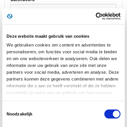
DOCUMENTATIE PRODUCTEN
AANMELDEN
Deze website maakt gebruik van cookies
Herinner me
We gebruiken cookies om content en advertenties te
Wachtwoord herstellen
personaliseren, om functies voor social media te bieden
en om ons websiteverkeer te analyseren. Ook delen we
informatie over uw gebruik van onze site met onze
Bent u nog niet geregistreerd?
partners voor social media, adverteren en analyse. Deze
partners kunnen deze gegevens combineren met andere
Registreer u nu
informatie die u aan ze heeft verstrekt of die ze hebben
verzameld op basis van uw gebruik van hun services.
Email
Toestemmingsselectie
Noodzakelijk
REGISTREREN