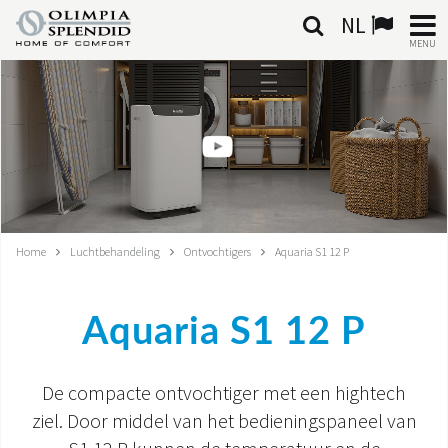
NL
MENU
NEDERLANDSE
HOME
KLIMAATREGELING
VERWARMING
Home
Luchtbehandeling
Ontvochtigers
Aquaria S1 12 P
LUCHTBEHANDELING
Aquaria S1 12 P
GEÏNTEGREERDE SYSTEMEN
CONTACTEN
De compacte ontvochtiger met een hightech
ziel. Door middel van het bedieningspaneel van
WERELD OS