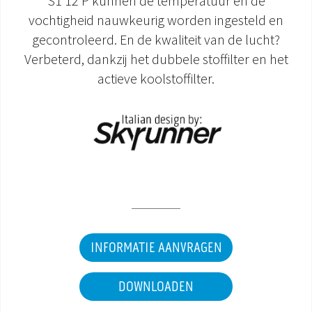
S1 12 P kunnen de temperatuur en de
vochtigheid nauwkeurig worden ingesteld en
DOCUMENTATIE PRODUCTEN
gecontroleerd. En de kwaliteit van de lucht?
Verbeterd, dankzij het dubbele stoffilter en het
actieve koolstoffilter.
INFORMATIE AANVRAGEN
DOWNLOADEN