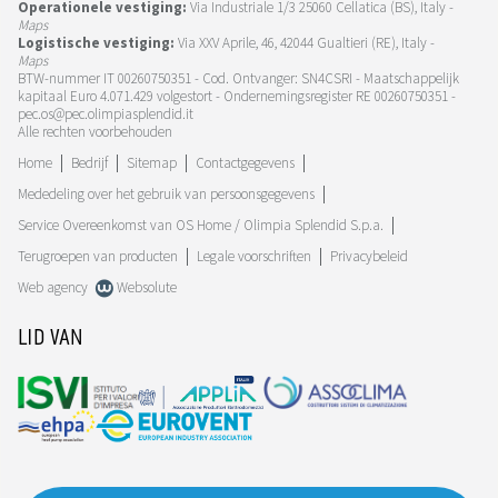
Operationele vestiging:
Via Industriale 1/3 25060 Cellatica (BS), Italy -
Maps
Logistische vestiging:
Via XXV Aprile, 46, 42044 Gualtieri (RE), Italy -
Maps
BTW-nummer IT 00260750351 - Cod. Ontvanger: SN4CSRI - Maatschappelijk
kapitaal Euro 4.071.429 volgestort - Ondernemingsregister RE 00260750351 -
pec.os@pec.olimpiasplendid.it
Alle rechten voorbehouden
Home
Bedrijf
Sitemap
Contactgegevens
Mededeling over het gebruik van persoonsgegevens
Service Overeenkomst van OS Home / Olimpia Splendid S.p.a.
Terugroepen van producten
Legale voorschriften
Privacybeleid
Web agency
Websolute
LID VAN