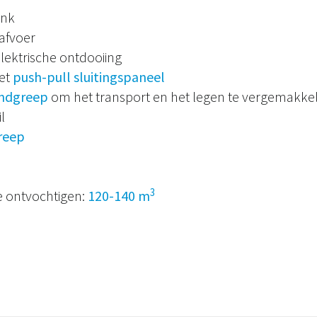
ank
afvoer
lektrische ontdooiing
et
push-pull sluitingspaneel
ndgreep
om het transport en het legen te vergemakkel
l
reep
3
 ontvochtigen:
120-140 m