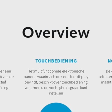
Overview
TOUCHBEDIENING
N
der een
Het multifunctionele elektronische
De 
9% van de
paneel, waarin zich ook een lcd-display
selecte
tief
bevindt, beschikt over touchbediening
maakt 
ijding
waarmee u de vochtigheidsgraad kunt
instellen