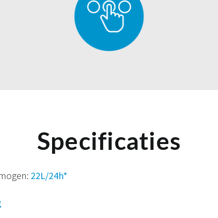
Specificaties
rmogen:
22L/24h*
g