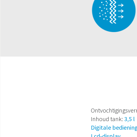
Ontvochtigingsve
Inhoud tank:
3,5 l
Digitale bedienin
Lcd-display