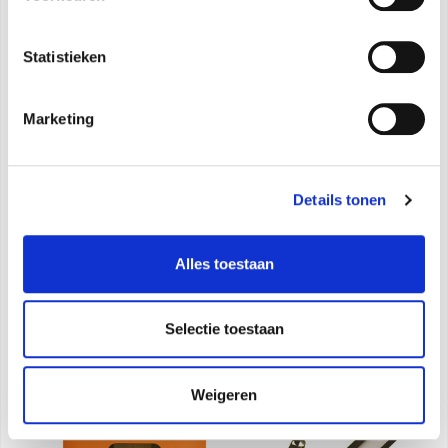
MIA 2 7.5
Statistieken
MIA® de eerste personaliseerbare modulaire
Marketing
pelletkachel.
Handleiding voor
Catalogus Product
Details tonen
gebruik
Alles toestaan
Selectie toestaan
Weigeren