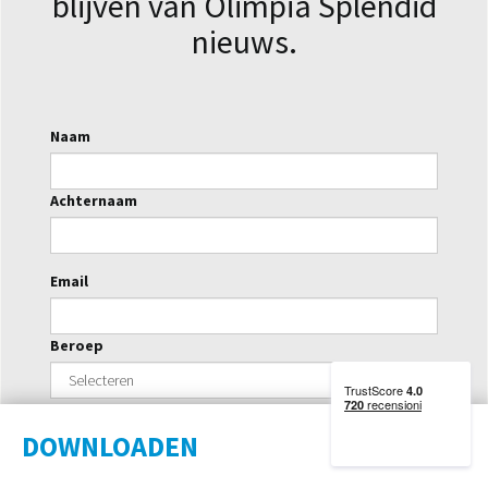
blijven van Olimpia Splendid
nieuws.
Naam
Achternaam
Email
Beroep
Ik wens de nieuwsbrief te ontvangen en geef mijn
DOWNLOADEN
toestemming na het lezen van de specifieke
nieuwsbriefinformatie