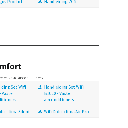
gus Product
Handleiding Wifi
mfort
e en vaste airconditioners
iding Set Wifi
Handleiding Set Wifi
- Vaste
B1020 - Vaste
ditioners
airconditioners
olceclima Silent
Wifi Dolceclima Air Pro