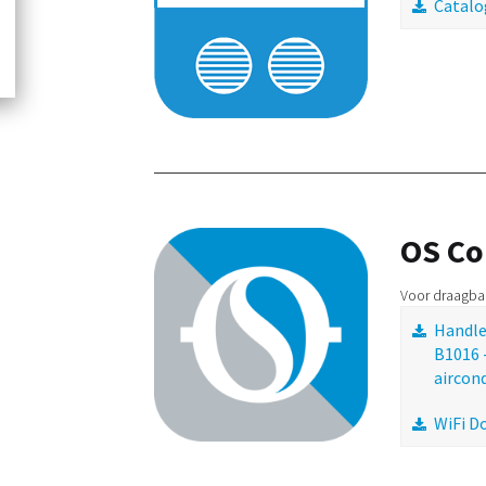
Catalo
OS Co
Voor draagbar
Handle
B1016 
aircon
WiFi D