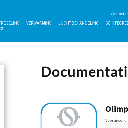
Contacte
TREGELING
VERWARMING
LUCHTBEHANDELING
GEÏNTEGRE
Documentati
Olimp
Voor aircondi