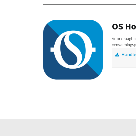
OS H
Voor draagbar
verwarmings
Handle