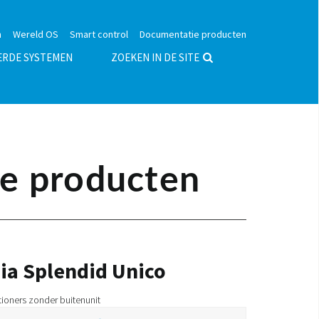
n
Wereld OS
Smart control
Documentatie producten
ERDE SYSTEMEN
ZOEKEN IN DE SITE
e producten
ia Splendid Unico
tioners zonder buitenunit