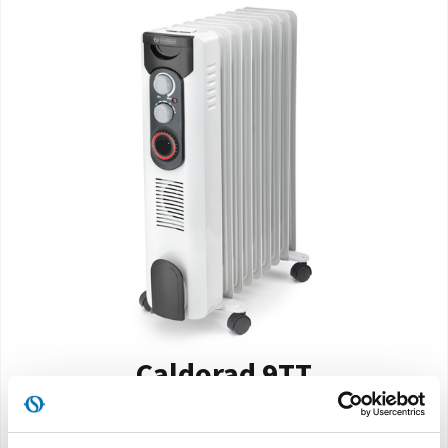
Caldorad 9TT
Olieradiator 2000 W met hoge inertie, met
functie Turbo en programmeerbare Timer.