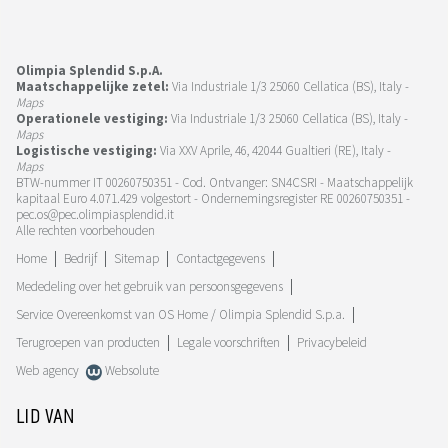
Olimpia Splendid S.p.A.
Maatschappelijke zetel:
Via Industriale 1/3 25060 Cellatica (BS), Italy -
Maps
Operationele vestiging:
Via Industriale 1/3 25060 Cellatica (BS), Italy -
Maps
Logistische vestiging:
Via XXV Aprile, 46, 42044 Gualtieri (RE), Italy -
Maps
BTW-nummer IT 00260750351 - Cod. Ontvanger: SN4CSRI - Maatschappelijk
kapitaal Euro 4.071.429 volgestort - Ondernemingsregister RE 00260750351 -
pec.os@pec.olimpiasplendid.it
Alle rechten voorbehouden
Home
Bedrijf
Sitemap
Contactgegevens
Mededeling over het gebruik van persoonsgegevens
Service Overeenkomst van OS Home / Olimpia Splendid S.p.a.
Terugroepen van producten
Legale voorschriften
Privacybeleid
Web agency
Websolute
LID VAN