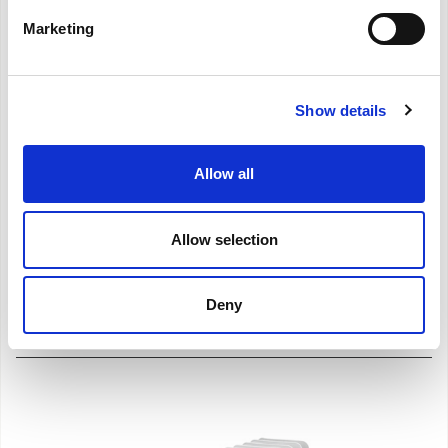
Marketing
Caldorad digital
Show details
Olieradiator met digitaal display en functie Eco.
Allow all
Gelijkmatige verspreiding van de warmte en
verminderd verbruik.
Allow selection
Catalogus Product
Handleiding voor
gebruik
Deny