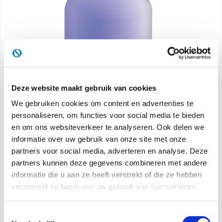
Deze website maakt gebruik van cookies
We gebruiken cookies om content en advertenties te
personaliseren, om functies voor social media te bieden
en om ons websiteverkeer te analyseren. Ook delen we
Astomi Sound
informatie over uw gebruik van onze site met onze
partners voor social media, adverteren en analyse. Deze
De geurverspreider die uw welzijn laat klinken
partners kunnen deze gegevens combineren met andere
informatie die u aan ze heeft verstrekt of die ze hebben
verzameld op basis van uw gebruik van hun services.
Catalogus Product
Handleiding voor
gebruik
Toestemmingsselectie