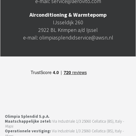
e-mail: service@aerovito.com
Airconditioning & Warmtepomp
IJsseldijk 260
2922 BL Krimpen a/d Ijssel
e-mail: olimpiasplendidservice@awsn.nl
Olimpia Splendid S.p.A.
Maatschappelijke zetel:
Via Industriale 1/3 25060 Cellatica (BS), Italy -
Maps
Operationele vestiging:
Via Industriale 1/3 25060 Cellatica (BS), Italy -
Maps