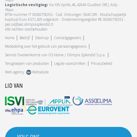
Logistische vestiging:
Via XXV Aprile, 46, 42044 Gualtieri (RE), Italy -
Maps
BTW-nummer IT 00260750351 - Cod. Ontvanger: SN4CSRI - Maatschappelijk
kapitaal Euro 4.071.429 volgestort - Ondernemingsregister RE 00260750351 -
pec.os@pec.olimpiasplendid.it
Alle rechten voorbehouden
Home
Bedrijf
Sitemap
Contactgegevens
Mededeling over het gebruik van persoonsgegevens
Service Overeenkomst van OS Home / Olimpia Splendid S.p.a.
Terugroepen van producten
Legale voorschriften
Privacybeleid
Web agency
Websolute
LID VAN