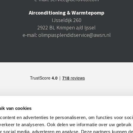
Airconditioning & Warmtepomp
IJsseldijk 260
2922 BL Krimpen a/d Ijssel
e-mail: olimpiasplendidservice@awsn.nl
ik van cookies
ontent en advertenties te personaliseren, om functies voor soci
LID VAN
S), Italy -
Maps
erkeer te analyseren. Ook delen we informatie over uw gebruik
), Italy -
Maps
or social media, adverteren en analyse. Deze partners kunnen 
Italy -
Maps