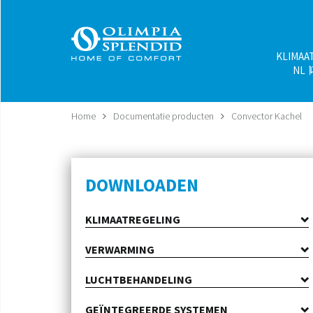
KLIMAA
NL
Home
Documentatie producten
Convector Kachel
DOWNLOADEN
KLIMAATREGELING
VERWARMING
Luchtkoeler
Smart control
LUCHTBEHANDELING
Keramische elektrische kachels
Airco Split
Convector Kachel
Airconditioners Zonder Buitenunit
GEÏNTEGREERDE SYSTEMEN
Luchtreiniger