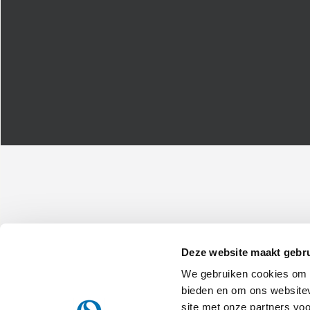
Deze website maakt gebru
We gebruiken cookies om c
Olimpia Splendid S.p.A.
Maatschappelijke zetel:
Via Industriale 1/3 25060 Cellatica (B
bieden en om ons websitev
Operationele vestiging:
Via Industriale 1/3 25060 Cellatica (BS
site met onze partners vo
Logistische vestiging:
Via XXV Aprile, 46, 42044 Gualtieri (RE), 