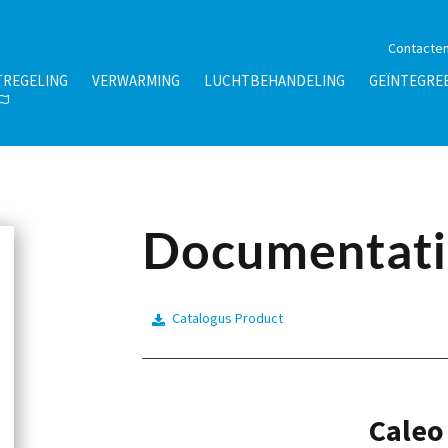
Contacte
TREGELING
VERWARMING
LUCHTBEHANDELING
GEÏNTEGRE
Documentati
Catalogus Product
Caleo