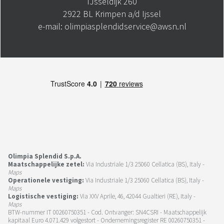
IJsseldijk 260
2922 BL Krimpen a/d Ijssel
e-mail: olimpiasplendidservice@awsn.nl
Olimpia Splendid S.p.A.
Maatschappelijke zetel:
Via Industriale 1/3 25060 Cellatica (BS), Italy -
Maps
Operationele vestiging:
Via Industriale 1/3 25060 Cellatica (BS), Italy -
Maps
Logistische vestiging:
Via XXV Aprile, 46, 42044 Gualtieri (RE), Italy -
Maps
BTW-nummer IT 00260750351 - Cod. Ontvanger: SN4CSRI - Maatschappelijk
kapitaal Euro 4.071.429 volgestort - Ondernemingsregister RE 00260750351 -