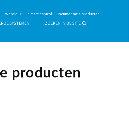
n
Wereld OS
Smart control
Documentatie producten
ERDE SYSTEMEN
ZOEKEN IN DE SITE
e producten