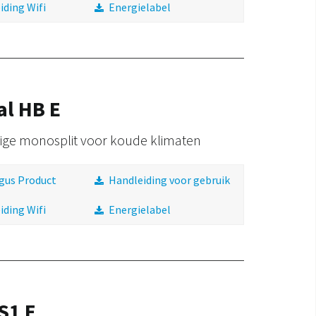
iding Wifi
Energielabel
al HB E
ige monosplit voor koude klimaten
gus Product
Handleiding voor gebruik
iding Wifi
Energielabel
S1 E