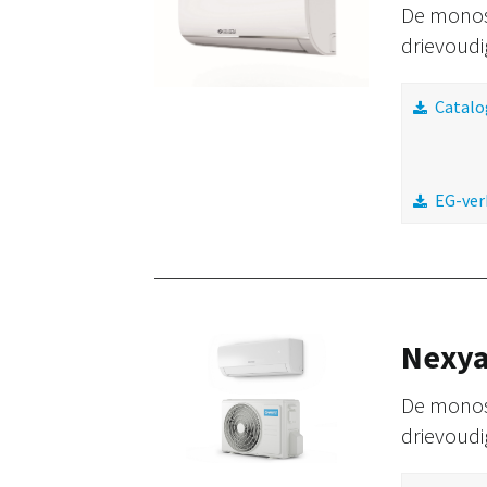
De monos
drievoudig
Catalo
EG-ver
Nexya
De monos
drievoudig