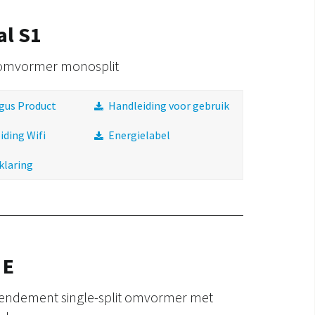
al S1
omvormer monosplit
gus Product
Handleiding voor gebruik
iding Wifi
Energielabel
klaring
 E
endement single-split omvormer met