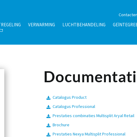
Contacte
TREGELING
VERWARMING
LUCHTBEHANDELING
GEÏNTEGRE
Documentati
Catalogus Product
Catalogus Professional
Prestaties combinaties Multisplit Aryal Retail
Brochure
Prestaties Nexya Multisplit Professional