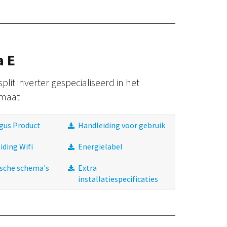
a E
lit inverter gespecialiseerd in het
imaat
gus Product
Handleiding voor gebruik
iding Wifi
Energielabel
ische schema's
Extra
installatiespecificaties