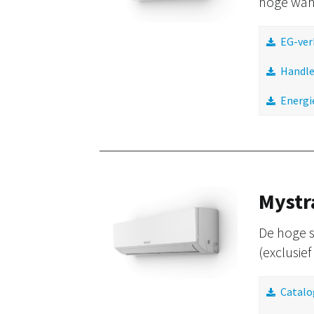
hoge wa
EG-ver
Handle
Energi
Mystr
De hoge s
(exclusief
Catalo