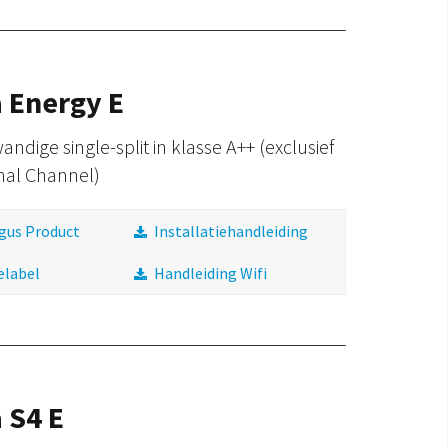
 Energy E
ndige single-split in klasse A++ (exclusief
nal Channel)
gus Product
Installatiehandleiding
elabel
Handleiding Wifi
 S4 E