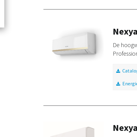
Nexya
De hoogwa
Professio
Catalo
Energi
Nexya