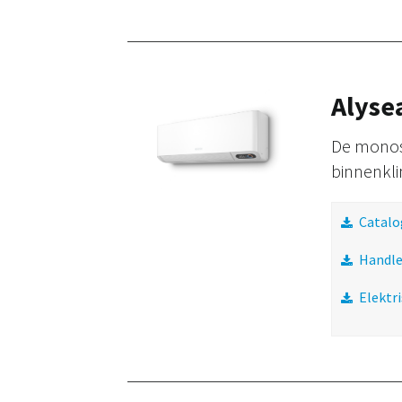
Alyse
De monosp
binnenkl
Catalo
Handle
Elektr