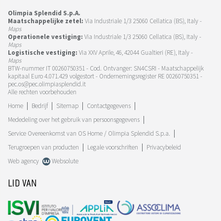
Olimpia Splendid S.p.A.
Maatschappelijke zetel:
Via Industriale 1/3 25060 Cellatica (BS), Italy -
Maps
Operationele vestiging:
Via Industriale 1/3 25060 Cellatica (BS), Italy -
Maps
Logistische vestiging:
Via XXV Aprile, 46, 42044 Gualtieri (RE), Italy -
Maps
BTW-nummer IT 00260750351 - Cod. Ontvanger: SN4CSRI - Maatschappelijk
kapitaal Euro 4.071.429 volgestort - Ondernemingsregister RE 00260750351 -
pec.os@pec.olimpiasplendid.it
Alle rechten voorbehouden
Home
Bedrijf
Sitemap
Contactgegevens
Mededeling over het gebruik van persoonsgegevens
Service Overeenkomst van OS Home / Olimpia Splendid S.p.a.
Terugroepen van producten
Legale voorschriften
Privacybeleid
Web agency
Websolute
LID VAN