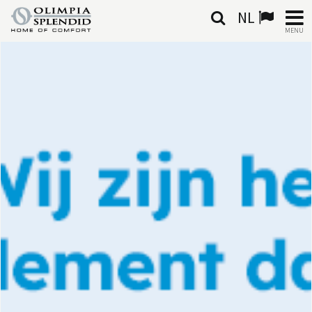
NL
MENU
NEDERLANDSE
HOME
KLIMAATREGELING
VERWARMING
LUCHTBEHANDELING
GEÏNTEGREERDE SYSTEMEN
CONTACTEN
WERELD OS