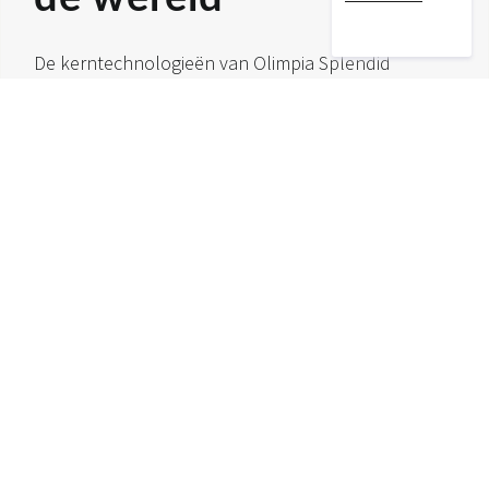
De kerntechnologieën van Olimpia Splendid
worden geproduceerd in het Italiaanse Brescia, in
een uiterst efficiënte Smart Factory die voor 100%
wordt aangedreven door hernieuwbare elektriciteit.
De producten worden naar meer dan 45 landen
over de hele wereld geëxporteerd via een
uitgebreid netwerk van distributeurs en vijf eigen
vestigingen in Europa (Madrid en Parijs), China, de
Verenigde Staten en Australië.