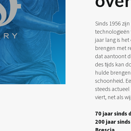
over
Sinds 1956 zijn
technologieën 
jaar lang is he
brengen met r
dat aantoont d
des tijds kan d
hulde brengen
schoonheid. E
steeds actueel 
viert, net als wij
70 jaar sinds
200 jaar sinds
Brescia