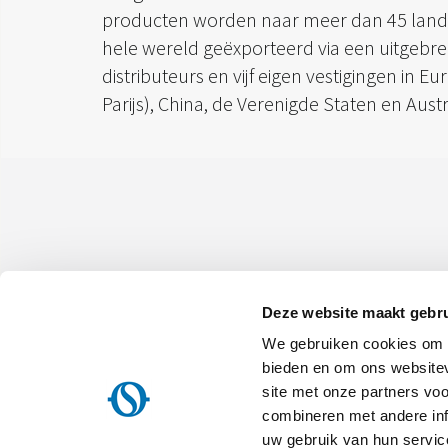
producten worden naar meer dan 45 land
hele wereld geëxporteerd via een uitgebr
distributeurs en vijf eigen vestigingen in E
Parijs), China, de Verenigde Staten en Austr
Deze website maakt gebru
We gebruiken cookies om c
Olimpia Splendid S.p.A.
Maatschappelijke zetel:
Via Industriale 1/3 25060 Cellatica (B
bieden en om ons websitev
Operationele vestiging:
Via Industriale 1/3 25060 Cellatica (BS
site met onze partners vo
Logistische vestiging:
Via XXV Aprile, 46, 42044 Gualtieri (RE), 
BTW-nummer IT 00260750351 - Cod. Ontvanger: SN4CSRI - Maatsch
combineren met andere inf
volgestort - Ondernemingsregister RE 00260750351 - pec.os@pec.ol
uw gebruik van hun servic
Alle rechten voorbehouden