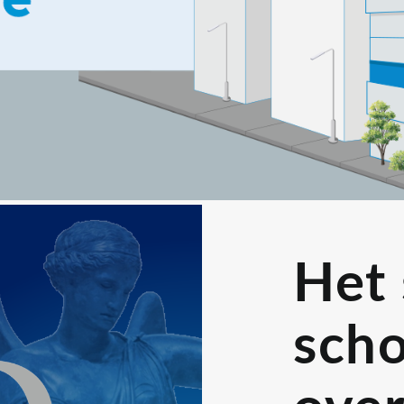
Het 
sch