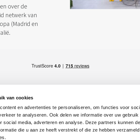
en over de
eid netwerk van
uropa (Madrid en
alië.
ik van cookies
ontent en advertenties te personaliseren, om functies voor soci
LID VAN
S), Italy -
Maps
erkeer te analyseren. Ook delen we informatie over uw gebruik
), Italy -
Maps
or social media, adverteren en analyse. Deze partners kunnen 
Italy -
Maps
appelijk kapitaal Euro 4.071.429
ormatie die u aan ze heeft verstrekt of die ze hebben verzameld
impiasplendid.it
es.