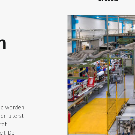
n
did worden
en uiterst
rdt
it. De