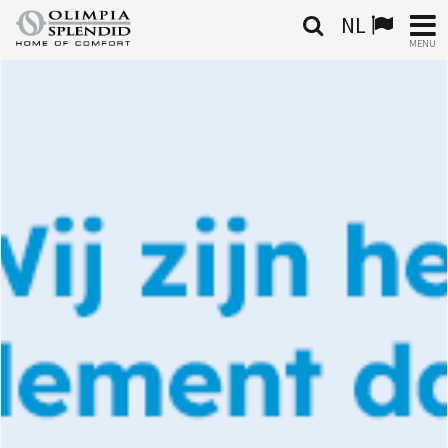
NL
MENU
NEDERLANDSE
HOME
KLIMAATREGELING
VERWARMING
LUCHTBEHANDELING
GEÏNTEGREERDE SYSTEMEN
CONTACTEN
WERELD OS