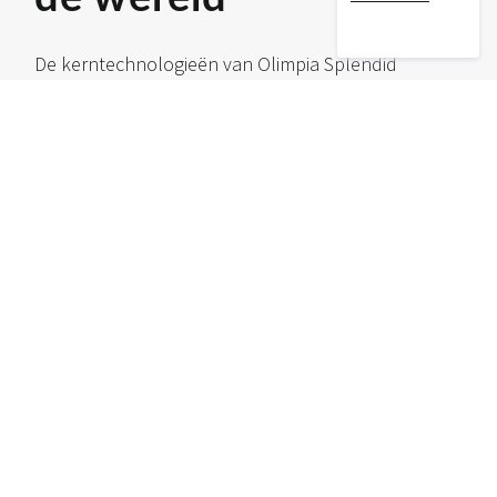
De kerntechnologieën van Olimpia Splendid
worden geproduceerd in het Italiaanse Brescia, in
een uiterst efficiënte Smart Factory die voor 100%
wordt aangedreven door hernieuwbare elektriciteit.
De producten worden naar meer dan 45 landen
over de hele wereld geëxporteerd via een
uitgebreid netwerk van distributeurs en vijf eigen
vestigingen in Europa (Madrid en Parijs), China, de
Verenigde Staten en Australië.