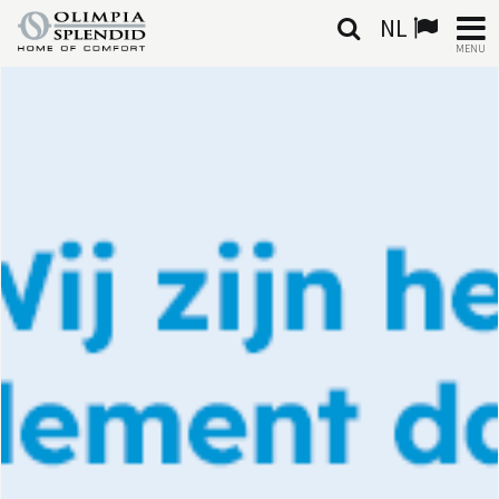
NL
MENU
NEDERLANDSE
HOME
KLIMAATREGELING
VERWARMING
LUCHTBEHANDELING
GEÏNTEGREERDE SYSTEMEN
CONTACTEN
WERELD OS