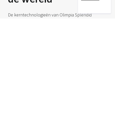
De kerntechnologieën van Olimpia Splendid
worden geproduceerd in het Italiaanse Brescia, in
een uiterst efficiënte Smart Factory die voor 100%
wordt aangedreven door hernieuwbare elektriciteit.
De producten worden naar meer dan 45 landen
over de hele wereld geëxporteerd via een
uitgebreid netwerk van distributeurs en vijf eigen
vestigingen in Europa (Madrid en Parijs), China, de
Verenigde Staten en Australië.