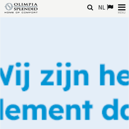
NL
MENU
NEDERLANDSE
HOME
KLIMAATREGELING
VERWARMING
LUCHTBEHANDELING
GEÏNTEGREERDE SYSTEMEN
CONTACTEN
WERELD OS