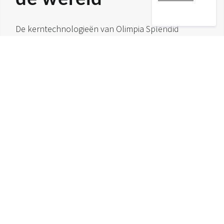
De kerntechnologieën van Olimpia Splendid
worden geproduceerd in het Italiaanse Brescia, in
een uiterst efficiënte Smart Factory die voor 100%
wordt aangedreven door hernieuwbare elektriciteit.
De producten worden naar meer dan 45 landen
over de hele wereld geëxporteerd via een
uitgebreid netwerk van distributeurs en vijf eigen
vestigingen in Europa (Madrid en Parijs), China, de
Verenigde Staten en Australië.